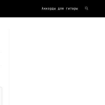
Аккорды для гитары
Переключит
поиск
по
веб-
сайту