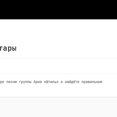
тары
ре песню группы Ария «Штиль» и найдёте правильные