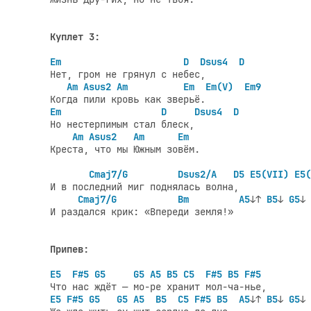
Куплет 3:
Em                      D  Dsus4  D
Нет, гром не грянул с небес,

Am Asus2 Am          Em  Em(V)  Em9
Em                  D     Dsus4  D
Но нестерпимым стал блеск,

Am Asus2   Am      Em
Креста, что мы Южным зовём.

Cmaj7/G         Dsus2/A   D5 E5(VII) E5(
И в последний миг поднялась волна,

Cmaj7/G
Bm
A5
↓↑ 
B5
↓ 
G5
↓

И раздался крик: «Впереди земля!»

Припев:
E5  F#5 G5     G5 A5 B5 C5  F#5 B5 F#5
E5 F#5 G5   G5 A5  B5  C5 F#5 B5
A5
↓↑ 
B5
↓ 
G5
↓
