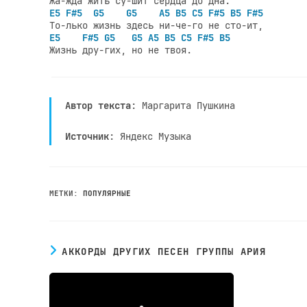
E5 F#5  G5    G5    A5 B5 C5 F#5 B5 F#5
E5    F#5 G5   G5 A5 B5 C5 F#5 B5
Автор текста
: Маргарита Пушкина
Источник
: Яндекс Музыка
МЕТКИ
:
ПОПУЛЯРНЫЕ
АККОРДЫ ДРУГИХ ПЕСЕН ГРУППЫ АРИЯ