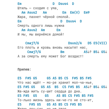
Em                D  Dsus4  D
Штиль — сходим с ума,

Am Asus2   Am        Em  Em(V)  Em9
Em                    D  Dsus4  D
Смерть одного лишь нужна

Am Asus2  Am      Em
И мы, мы вернёмся домой!

Cmaj7/G               Dsus2/A   D5 E5(VII) 
Его плоть и кровь вновь насытят нас,

Cmaj7/G
Bm
A5
↓↑ 
B5
↓ 
G5
↓

А за смерть ему может Бог воздаст!

Припев:
E5  F#5 G5     G5 A5 B5 C5  F#5 B5 F#5
E5 F#5 G5   G5 A5  B5  C5 F#5 B5
A5
↓↑ 
B5
↓ 
G5
↓

E5 F#5  G5    G5    A5 B5 C5 F#5 B5 F#5
E5    F#5 G5   G5 A5 B5 C5 F#5 B5
Жизнь дру-гих, но не твоя.
