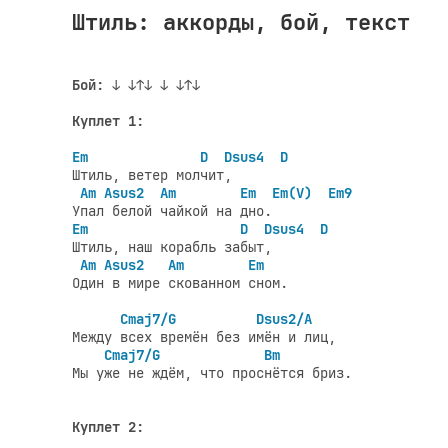
Штиль: аккорды, бой, текст
Бой:
 ↓ ↓↑↓ ↓ ↓↑↓

Куплет 1:
Em              D  Dsus4  D
Штиль, ветер молчит,

Am Asus2  Am        Em  Em(V)  Em9
Em                   D  Dsus4  D
Штиль, наш корабль забыт,

Am Asus2   Am        Em
Один в мире скованном сном.

Cmaj7/G          Dsus2/A
Между всех времён без имён и лиц,

Cmaj7/G             Bm
Мы уже не ждём, что проснётся бриз.

Куплет 2: