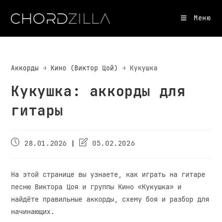
Перейти
к
Меню
содержимому
Аккорды
Кино (Виктор Цой)
Кукушка
Кукушка: аккорды для
гитары
Дата
Дата
28.01.2026
05.02.2026
публикации:
обновления:
На этой странице вы узнаете, как играть на гитаре
песню Виктора Цоя и группы Кино «Кукушка» и
найдёте правильные аккорды, схему боя и разбор для
начинающих.