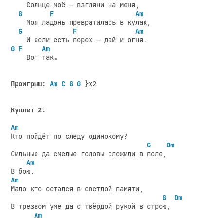
    Солнце моё — взгляни на меня,

G
F
Am
    Моя ладонь превратилась в кулак,

G
F
Am
G
F
Am
    Вот так…

Проигрыш:
Am C G G
 }x2

Куплет 2:
Am
Кто пойдёт по следу одинокому?

G
Dm
Сильные да смелые головы сложили в поле,

Am
Am
Мало кто остался в светлой памяти,

G
Dm
В трезвом уме да с твёрдой рукой в строю,

Am