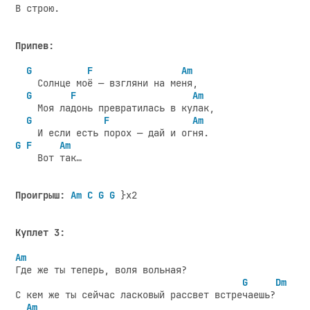
В строю.

Припев:
G
F
Am
    Солнце моё — взгляни на меня,

G
F
Am
    Моя ладонь превратилась в кулак,

G
F
Am
G
F
Am
    Вот так…

Проигрыш:
Am C G G
 }x2

Куплет 3:
Am
Где же ты теперь, воля вольная?

G
Dm
С кем же ты сейчас ласковый рассвет встречаешь?

Am