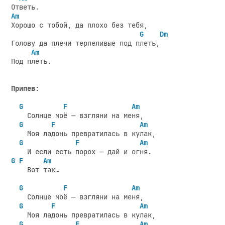
Am
Хорошо с тобой, да плохо без тебя,

G
Dm
Голову да плечи терпеливые под плеть,

Am
Под плеть.

Припев:
G
F
Am
    Солнце моё — взгляни на меня,

G
F
Am
    Моя ладонь превратилась в кулак,

G
F
Am
G
F
Am
    Вот так…

G
F
Am
    Солнце моё — взгляни на меня,

G
F
Am
    Моя ладонь превратилась в кулак,

G
F
Am