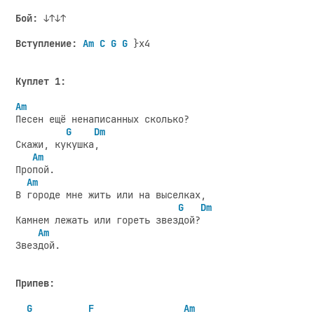
Бой:
 ↓↑↓↑

Вступление:
Am C G G
 }x4

Куплет 1:
Am
Песен ещё ненаписанных сколько?

G
Dm
Скажи, кукушка,

Am
Пропой.

Am
В городе мне жить или на выселках,

G
Dm
Камнем лежать или гореть звездой?

Am
Звездой.

Припев:
G
F
Am