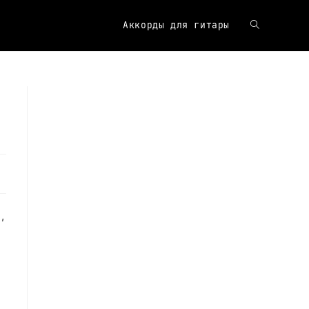
Аккорды для гитары
Переключит
поиск
по
веб-
,
сайту