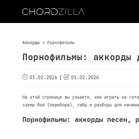
Перейти
к
содержимому
Аккорды
Порнофильмы
Порнофильмы: аккорды 
Дата
Дата
01.02.2026
01.02.2026
публикации:
обновления:
На этой странице вы узнаете, как играть на гита
схемы боя (перебора), табы и разборы для начина
Порнофильмы: аккорды песен, 